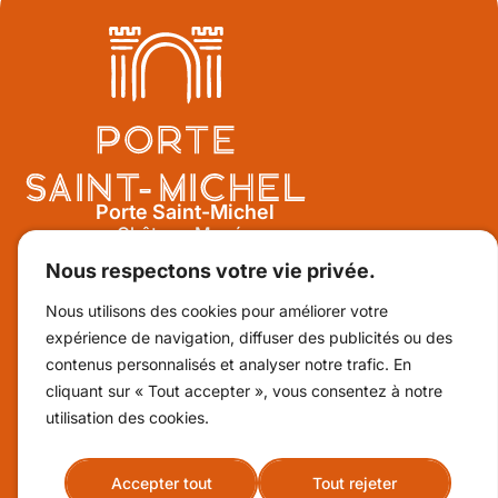
Porte Saint-Michel
Château-Musée
Rue Saint-Michel 44350 Guérande
Nous respectons votre vie privée.
02 28 55 05 05
Nous utilisons des cookies pour améliorer votre
expérience de navigation, diffuser des publicités ou des
Suivez-nous sur Facebook !
contenus personnalisés et analyser notre trafic. En
cliquant sur « Tout accepter », vous consentez à notre
Billetterie
utilisation des cookies.
Contact & horaires
Accepter tout
Tout rejeter