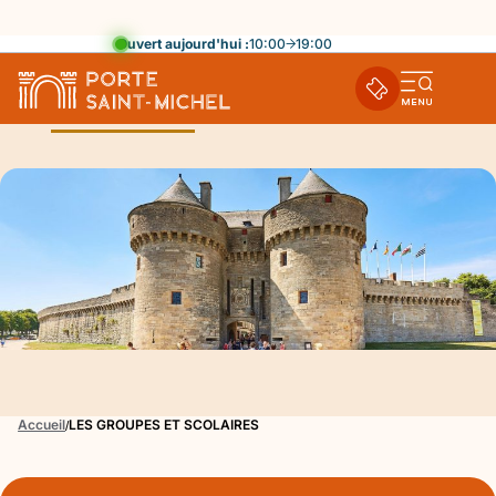
Ouvert aujourd'hui :
10:00
19:00
Ouvri
LES GROUPES ET SCOLAIRES
la
navi
mobi
Accueil
LES GROUPES ET SCOLAIRES