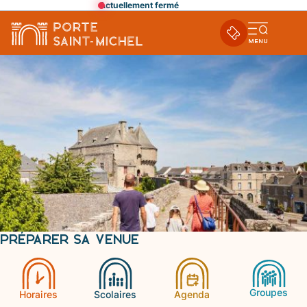
Actuellement fermé
Ouvri
la
navi
mobi
PRÉPARER SA VENUE
Groupes
Horaires
Scolaires
Agenda