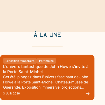
À LA UNE
Lire
Exposition temporaire
Patrimoine
l'article
L’univers fantastique de John Howe s’invite à
:
la Porte Saint-Michel
L’univers
Voici
Cet été, plongez dans l’univers fascinant de John
fantastique
un
Howe à la Porte Saint-Michel, Château-musée de
de
extrait
Guérande. Exposition immersive, projections
John
de
monumentales, visites thématiques et animations
Howe
3 JUIN 2026
s’invite
l'article
familiales invitent petits et grands à explorer les
à
:
mondes imaginaires de l’un des plus grands