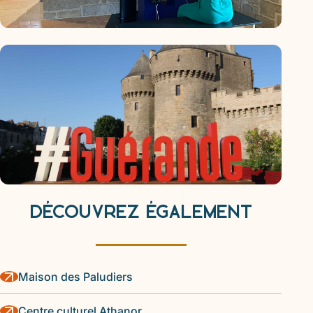
DÉCOUVREZ ÉGALEMENT
Maison des Paludiers
(ouvre
un
Centre culturel Athanor