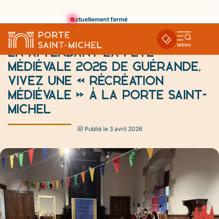
Actuellement fermé
Partager cette page
Ouvri
En attendant la Fête
la
médiévale 2026 de Guérande,
navi
vivez une « Récréation
mobi
médiévale » à la Porte Saint-
Michel
Publié le 3 avril 2026