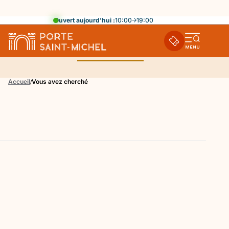
Ouvert aujourd'hui :
10:00
19:00
Ouvri
Recherche
la
navi
Accueil
Vous avez cherché
mobi