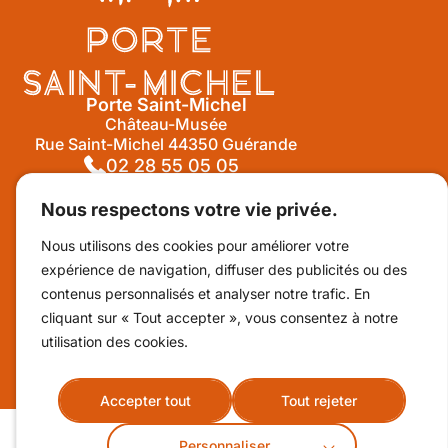
Porte Saint-Michel
Château-Musée
Rue Saint-Michel 44350 Guérande
02 28 55 05 05
Nous respectons votre vie privée.
Suivez-nous sur Facebook !
Nous utilisons des cookies pour améliorer votre
expérience de navigation, diffuser des publicités ou des
Billetterie
contenus personnalisés et analyser notre trafic. En
cliquant sur « Tout accepter », vous consentez à notre
utilisation des cookies.
Contact & horaires
Accepter tout
Tout rejeter
Personnaliser