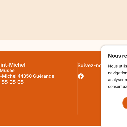
En attendan
atrimoine
Guérande, 
it européenne des musées : la Porte Saint-
à la Porte 
chel ouvre ses portes en nocturne
MAI 2026
3 AVRIL 2026
éder
Accéder
Nous re
aint-Michel
Suivez-nous sur Fac
Nous utili
-Musée
navigation
t-Michel 44350 Guérande
analyser n
 55 05 05
consentez 