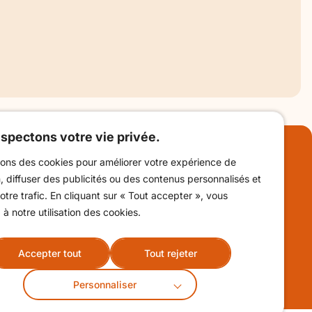
t la Fête médiévale 2026 de
vivez une « Récréation médiévale »
Saint-Michel
spectons votre vie privée.
ebook !
sons des cookies pour améliorer votre expérience de
Billetterie
, diffuser des publicités ou des contenus personnalisés et
otre trafic. En cliquant sur « Tout accepter », vous
Contact &
à notre utilisation des cookies.
horaires
Accepter tout
Tout rejeter
Personnaliser