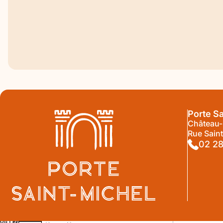
Exposition temporaire
Patrimoine
P
L’univers fantastique de John Howe s’invite à
Nu
la Porte Saint-Michel
Mi
3 JUIN 2026
15 
Accéder
Acc
Porte S
Château
Rue Sain
02 28