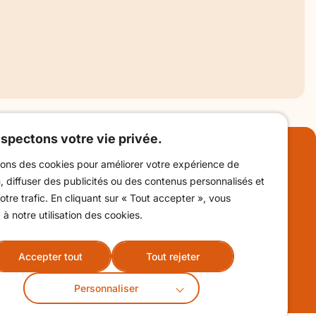
t la Fête médiévale 2026 de
vivez une « Récréation médiévale »
Saint-Michel
spectons votre vie privée.
ebook !
sons des cookies pour améliorer votre expérience de
Billetterie
, diffuser des publicités ou des contenus personnalisés et
otre trafic. En cliquant sur « Tout accepter », vous
Contact &
à notre utilisation des cookies.
horaires
Accepter tout
Tout rejeter
Personnaliser