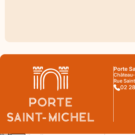
Exposition temporaire
Patrimoine
P
L’univers fantastique de John Howe s’invite à
Nu
la Porte Saint-Michel
Mi
3 JUIN 2026
15 
Accéder
Acc
Porte S
Château
Rue Sain
02 28