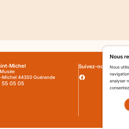
En attendan
atrimoine
Guérande, 
it européenne des musées : la Porte Saint-
à la Porte 
chel ouvre ses portes en nocturne
MAI 2026
3 AVRIL 2026
éder
Accéder
Nous re
aint-Michel
Suivez-nous sur Fac
Nous utili
-Musée
navigation
t-Michel 44350 Guérande
analyser n
 55 05 05
consentez 